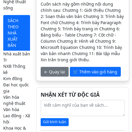
Nghệ thuật
Cuốn sách này gồm những nội dung
sống
chính sau: Chương 1: Giới thiệu Chương
2: Soạn thảo văn bản Chương 3: Trình bày
SÁCH
Font chữ Chương 4: Trình bày Paragraph
THEO
Chương 5: Trình bày trang in Chương 6:
NHÀ
Bảng biểu - Table Chương 7: Cột chữ -
XUẤT
Column Chương 8: Hình vẽ Chương 9:
BẢN
Microsoft Equation Chương 10: Trình bày
văn bản nhanh Chương 11: Bài tập mẫu
Nhà xuất bản
Xin trân trọng giới thiệu.
Tr
NXB Thống
← Quay lại
🛒 Thêm vào giỏ hàng
kê
Kim đồng
Đại học quốc
gia
NHẬN XÉT TỪ ĐỘC GIẢ
Văn hóa
nghệ thuật
Văn hóa
Lao động - Xã
hội
Gửi bình luận
Khoa Học &