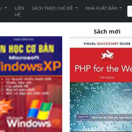
ỆU
LIÊN
SÁCH THEO CHỦ ĐỀ
NHÀ XUẤT BẢN
HỆ
Sách mới