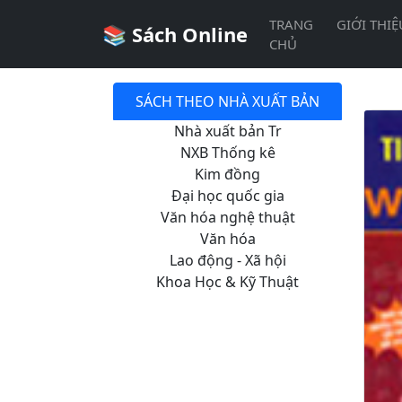
TRANG
GIỚI THI
📚 Sách Online
CHỦ
SÁCH THEO NHÀ XUẤT BẢN
Nhà xuất bản Tr
NXB Thống kê
Kim đồng
Đại học quốc gia
Văn hóa nghệ thuật
Văn hóa
Lao động - Xã hội
Khoa Học & Kỹ Thuật